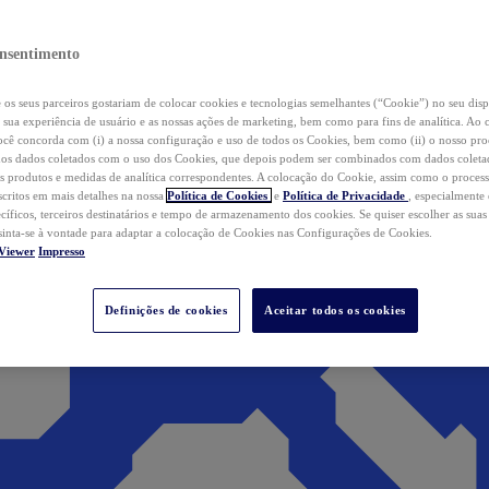
nsentimento
os seus parceiros gostariam de colocar cookies e tecnologias semelhantes (“Cookie”) no seu disp
a sua experiência de usuário e as nossas ações de marketing, bem como para fins de analítica. Ao 
cê concorda com (i) a nossa configuração e uso de todos os Cookies, bem como (ii) o nosso pr
os dados coletados com o uso dos Cookies, que depois podem ser combinados com dados coletad
s produtos e medidas de analítica correspondentes. A colocação do Cookie, assim como o proces
scritos em mais detalhes na nossa
Política de Cookies
e
Política de Privacidade
, especialmente
ecíficos, terceiros destinatários e tempo de armazenamento dos cookies. Se quiser escolher as suas
 sinta-se à vontade para adaptar a colocação de Cookies nas Configurações de Cookies.
Viewer
Impresso
Definições de cookies
Aceitar todos os cookies