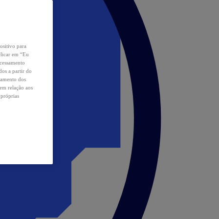
ositivo para
clicar em “Eu
ocessamento
os a partir do
samento dos
 em relação aos
 próprias