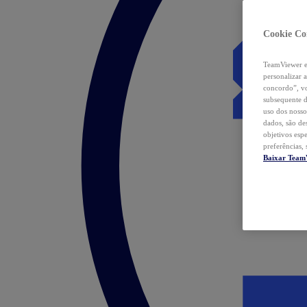
Cookie Co
TeamViewer e 
personalizar 
concordo”, vo
subsequente d
uso dos nosso
dados, são de
objetivos esp
preferências,
Baixar Team