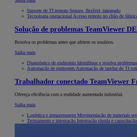
Saiba mais
Suporte de TI remoto
Seguro, flexível, integrado
Tecnologia operacional
Acesso remoto no chão de fábric
Solução de problemas
TeamViewer D
Resolva os problemas antes que afetem os usuários.
Saiba mais
Diagnóstico de endpoints
Identifique e resolva problema
Automação de endpoints
Automação de tarefas de TI roti
Trabalhador conectado
TeamViewer Fr
Ofereça eficiência com a realidade aumentada industrial.
Saiba mais
Logística e armazenagem
Movimentação de materiais se
Treinamento e integração
Integração rápida e capacitação