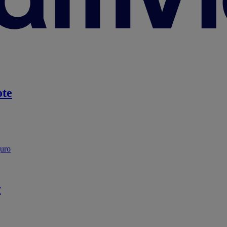
te
guro
r