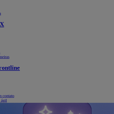
a
EX
s
neiras
ontline
m contato
 ágil