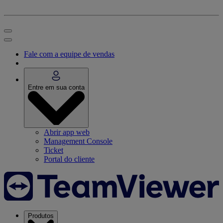
Fale com a equipe de vendas
Entre em sua conta
Abrir app web
Management Console
Ticket
Portal do cliente
Produtos