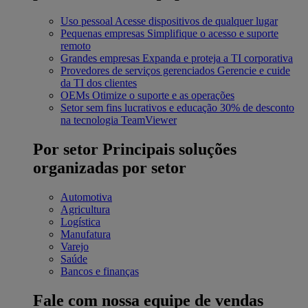
Uso pessoal
Acesse dispositivos de qualquer lugar
Pequenas empresas
Simplifique o acesso e suporte
remoto
Grandes empresas
Expanda e proteja a TI corporativa
Provedores de serviços gerenciados
Gerencie e cuide
da TI dos clientes
OEMs
Otimize o suporte e as operações
Setor sem fins lucrativos e educação
30% de desconto
na tecnologia TeamViewer
Por setor
Principais soluções
organizadas por setor
Automotiva
Agricultura
Logística
Manufatura
Varejo
Saúde
Bancos e finanças
Fale com nossa equipe de vendas