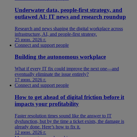
Underwater data, people-first strategy, and
outlawed AI: IT news and research roundup
Research and news shaping the digital workplace across
infrastructure, AI, and people-first strategy.
25 июн. 2026 г.
Connect and support people
Building the autonomous workplace
What if every IT fix could improve the next one—and
eventually eliminate the issue entirely?
17 июн. 2026 г.
Connect and support people
How to get ahead of digital friction before it
impacts your profitability
Faster resolution times sound like the answer to IT
dysfunction, but by the time a ticket exists, the damage is
already done. Here’s how to fix it.
12 июн. 2026 г.