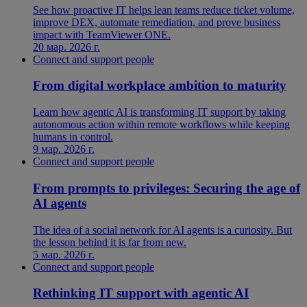
See how proactive IT helps lean teams reduce ticket volume,
improve DEX, automate remediation, and prove business
impact with TeamViewer ONE.
20 мар. 2026 г.
Connect and support people
From digital workplace ambition to maturity
Learn how agentic AI is transforming IT support by taking
autonomous action within remote workflows while keeping
humans in control.
9 мар. 2026 г.
Connect and support people
From prompts to privileges: Securing the age of
AI agents
The idea of a social network for AI agents is a curiosity. But
the lesson behind it is far from new.
5 мар. 2026 г.
Connect and support people
Rethinking IT support with agentic AI