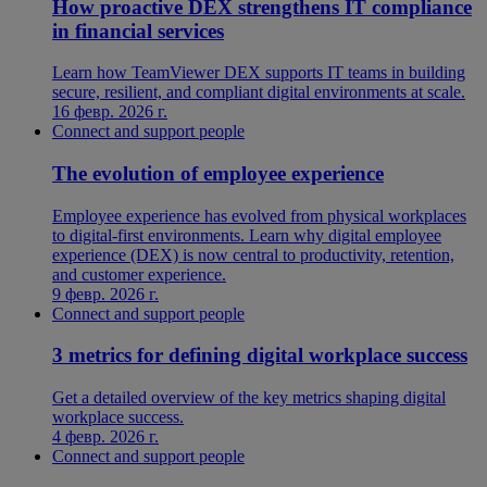
How proactive DEX strengthens IT compliance
in financial services
Learn how TeamViewer DEX supports IT teams in building
secure, resilient, and compliant digital environments at scale.
16 февр. 2026 г.
Connect and support people
The evolution of employee experience
Employee experience has evolved from physical workplaces
to digital-first environments. Learn why digital employee
experience (DEX) is now central to productivity, retention,
and customer experience.
9 февр. 2026 г.
Connect and support people
3 metrics for defining digital workplace success
Get a detailed overview of the key metrics shaping digital
workplace success.
4 февр. 2026 г.
Connect and support people