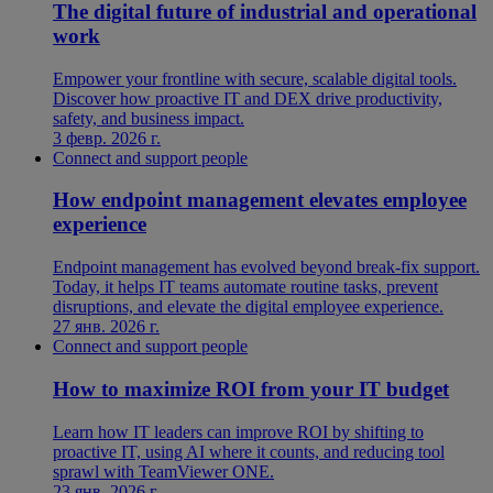
The digital future of industrial and operational
work
Empower your frontline with secure, scalable digital tools.
Discover how proactive IT and DEX drive productivity,
safety, and business impact.
3 февр. 2026 г.
Connect and support people
How endpoint management elevates employee
experience
Endpoint management has evolved beyond break-fix support.
Today, it helps IT teams automate routine tasks, prevent
disruptions, and elevate the digital employee experience.
27 янв. 2026 г.
Connect and support people
How to maximize ROI from your IT budget
Learn how IT leaders can improve ROI by shifting to
proactive IT, using AI where it counts, and reducing tool
sprawl with TeamViewer ONE.
23 янв. 2026 г.