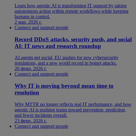
Learn how agentic AI is transforming IT support by taking
autonomous action within remote workflows while keeping
humans in control.
2 мар. 2026 г.
Connect and support people
Record DDoS attacks, security push, and social
AI: IT news and research roundup
AI agents get social, EU pushes for new cybersecurity
regulations, and a new world record in botnet attacks.
26 февр. 2026 г.
Connect and support people
Why IT is moving beyond mean time to
resolution
Why MTTR no longer reflects real IT performance, and how
agentic AI is pushing teams toward prevention, prediction,
and fewer incidents overall.
23 февр. 2026 г.
Connect and support people