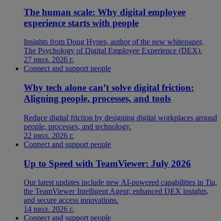
The human scale: Why digital employee
experience starts with people
Insights from Doug Hynes, author of the new whitepaper,
The Psychology of Digital Employee Experience (DEX).
27 июл. 2026 г.
Connect and support people
Why tech alone can’t solve digital friction:
Aligning people, processes, and tools
Reduce digital friction by designing digital workplaces around
people, processes, and technology.
22 июл. 2026 г.
Connect and support people
Up to Speed with TeamViewer: July 2026
Our latest updates include new AI-powered capabilities in Tia,
the TeamViewer Intelligent Agent; enhanced DEX insights,
and secure access innovations.
14 июл. 2026 г.
Connect and support people