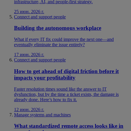
infrastructure, AI, and people-first strategy.
25 июн. 2026 г.
Connect and support people
Building the autonomous workplace
What if every IT fix could improve the next one—and
eventually eliminate the issue entirely?
17 июн. 2026 г.
Connect and support people
How to get ahead of digital friction before it
impacts your profitability
Faster resolution times sound like the answer to IT
dysfunction, but by the time a ticket exists, the damage is
already done. Here’s how to fix it.
12 июн. 2026 г.
Manage systems and machines
What standardized remote access looks like in