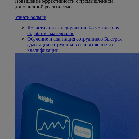
Повышение эффективности с промышленной
дополненной реальностью.
Узнать больше
Логистика и складирование
Бесконтактная
обработка материалов
Обучение и адаптация сотрудников
Быстрая
адаптация сотрудников и повышение их
квалификации