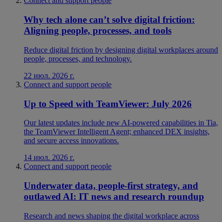
Connect and support people
Why tech alone can’t solve digital friction:
Aligning people, processes, and tools
Reduce digital friction by designing digital workplaces around
people, processes, and technology.
22 июл. 2026 г.
Connect and support people
Up to Speed with TeamViewer: July 2026
Our latest updates include new AI-powered capabilities in Tia,
the TeamViewer Intelligent Agent; enhanced DEX insights,
and secure access innovations.
14 июл. 2026 г.
Connect and support people
Underwater data, people-first strategy, and
outlawed AI: IT news and research roundup
Research and news shaping the digital workplace across