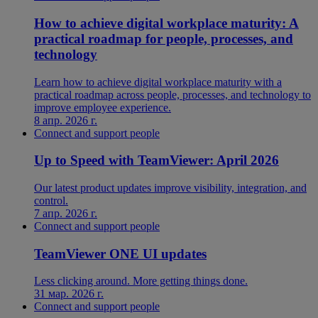
How to achieve digital workplace maturity: A
practical roadmap for people, processes, and
technology
Learn how to achieve digital workplace maturity with a
practical roadmap across people, processes, and technology to
improve employee experience.
8 апр. 2026 г.
Connect and support people
Up to Speed with TeamViewer: April 2026
Our latest product updates improve visibility, integration, and
control.
7 апр. 2026 г.
Connect and support people
TeamViewer ONE UI updates
Less clicking around. More getting things done.
31 мар. 2026 г.
Connect and support people