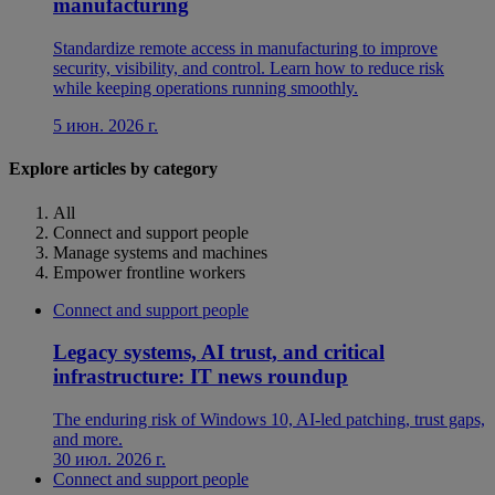
manufacturing
Standardize remote access in manufacturing to improve
security, visibility, and control. Learn how to reduce risk
while keeping operations running smoothly.
5 июн. 2026 г.
Explore articles by category
All
Connect and support people
Manage systems and machines
Empower frontline workers
Connect and support people
Legacy systems, AI trust, and critical
infrastructure: IT news roundup
The enduring risk of Windows 10, AI-led patching, trust gaps,
and more.
30 июл. 2026 г.
Connect and support people