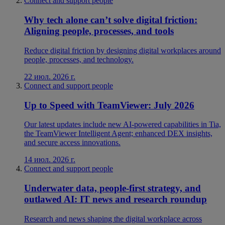
Connect and support people
Why tech alone can’t solve digital friction:
Aligning people, processes, and tools
Reduce digital friction by designing digital workplaces around
people, processes, and technology.
22 июл. 2026 г.
Connect and support people
Up to Speed with TeamViewer: July 2026
Our latest updates include new AI-powered capabilities in Tia,
the TeamViewer Intelligent Agent; enhanced DEX insights,
and secure access innovations.
14 июл. 2026 г.
Connect and support people
Underwater data, people-first strategy, and
outlawed AI: IT news and research roundup
Research and news shaping the digital workplace across