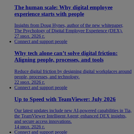
The human scale: Why digital employee
experience starts with people
Insights from Doug Hynes, author of the new whitepaper,
The Psychology of Digital Employee Experience (DEX).
27 июл. 2026 г.
Connect and support people
Why tech alone can’t solve digital friction:
Aligning people, processes, and tools
Reduce digital friction by designing digital workplaces around
people, processes, and technology.
22 июл. 2026 г.
Connect and support people
Up to Speed with TeamViewer: July 2026
Our latest updates include new AI-powered capabilities in Tia,
the TeamViewer Intelligent Agent; enhanced DEX insights,
and secure access innovations.
14 июл. 2026 г.
Connect and support people