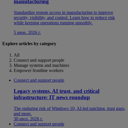
manufacturing
Standardize remote access in manufacturing to improve
security, visibility, and control. Learn how to reduce risk
while keeping operations running smoothly.
5 июн. 2026 г.
Explore articles by category
All
Connect and support people
Manage systems and machines
Empower frontline workers
Connect and support people
Legacy systems, AI trust, and critical
infrastructure: IT news roundup
The enduring risk of Windows 10, AI-led patching, trust gaps,
and more.
30 июл. 2026 г.
Connect and support people