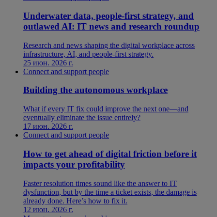
Underwater data, people-first strategy, and
outlawed AI: IT news and research roundup
Research and news shaping the digital workplace across
infrastructure, AI, and people-first strategy.
25 июн. 2026 г.
Connect and support people
Building the autonomous workplace
What if every IT fix could improve the next one—and
eventually eliminate the issue entirely?
17 июн. 2026 г.
Connect and support people
How to get ahead of digital friction before it
impacts your profitability
Faster resolution times sound like the answer to IT
dysfunction, but by the time a ticket exists, the damage is
already done. Here’s how to fix it.
12 июн. 2026 г.