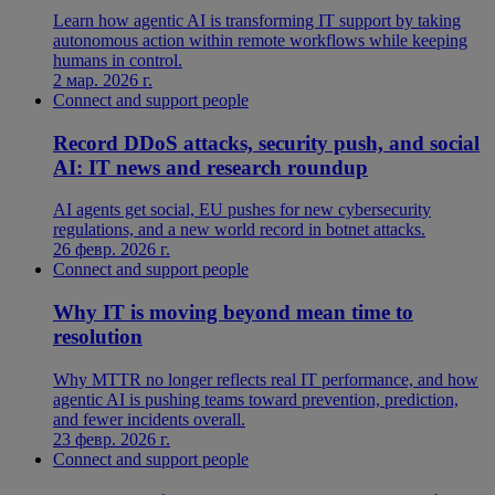
Learn how agentic AI is transforming IT support by taking
autonomous action within remote workflows while keeping
humans in control.
2 мар. 2026 г.
Connect and support people
Record DDoS attacks, security push, and social
AI: IT news and research roundup
AI agents get social, EU pushes for new cybersecurity
regulations, and a new world record in botnet attacks.
26 февр. 2026 г.
Connect and support people
Why IT is moving beyond mean time to
resolution
Why MTTR no longer reflects real IT performance, and how
agentic AI is pushing teams toward prevention, prediction,
and fewer incidents overall.
23 февр. 2026 г.
Connect and support people