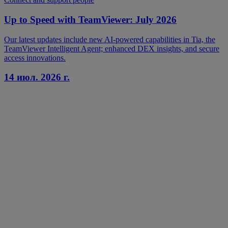
Up to Speed with TeamViewer: July 2026
Our latest updates include new AI-powered capabilities in Tia, the
TeamViewer Intelligent Agent; enhanced DEX insights, and secure
access innovations.
14 июл. 2026 г.