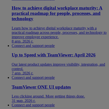
How to achieve digital workplace maturity: A
practical roadmap for people, processes, and
technology
Learn how to achieve digital workplace maturity with a
practical roadmap across people, processes, and technology to
improve employee experience.
8 апр. 2026 г.
Connect and support people
Up to Speed with TeamViewer: April 2026
Our latest product updates improve visibility, integration, and
control.
7 апр. 2026 г.
Connect and support people
TeamViewer ONE UI updates
Less clicking around. More getting things done.
31 мар. 2026 г.
Connect and support people