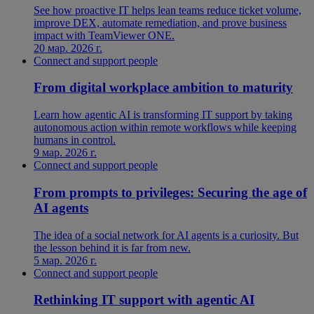
See how proactive IT helps lean teams reduce ticket volume,
improve DEX, automate remediation, and prove business
impact with TeamViewer ONE.
20 мар. 2026 г.
Connect and support people
From digital workplace ambition to maturity
Learn how agentic AI is transforming IT support by taking
autonomous action within remote workflows while keeping
humans in control.
9 мар. 2026 г.
Connect and support people
From prompts to privileges: Securing the age of
AI agents
The idea of a social network for AI agents is a curiosity. But
the lesson behind it is far from new.
5 мар. 2026 г.
Connect and support people
Rethinking IT support with agentic AI