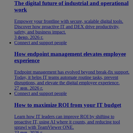
The digital future of industrial and operational
work
Empower your frontline with secure, scalable digital tools.
Discover how proactive IT and DEX drive productivity,
safety, and business impact.
3 февр. 2026 г.
Connect and support people
How endpoint management elevates employee
experience
Endpoint management has evolved beyond break-fix support.
Today, it helps IT teams automate routine tasks, prevent
disruptions, and elevate the digital employee experience.
27 янв. 2026 г.
Connect and support people
How to maximize ROI from your IT budget
Learn how IT leaders can improve ROI by shifting to
proactive IT, using AI where it counts, and reducing tool
sprawl with TeamViewer ONE.
23 янв. 2026 г.