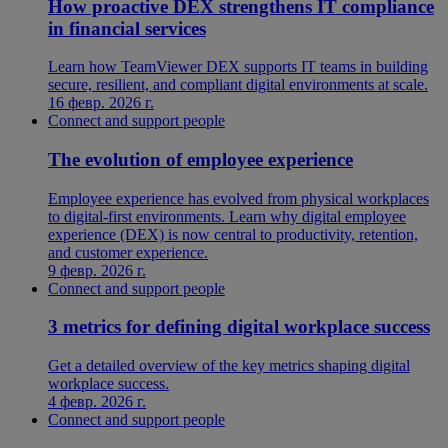
How proactive DEX strengthens IT compliance
in financial services
Learn how TeamViewer DEX supports IT teams in building
secure, resilient, and compliant digital environments at scale.
16 февр. 2026 г.
Connect and support people
The evolution of employee experience
Employee experience has evolved from physical workplaces
to digital-first environments. Learn why digital employee
experience (DEX) is now central to productivity, retention,
and customer experience.
9 февр. 2026 г.
Connect and support people
3 metrics for defining digital workplace success
Get a detailed overview of the key metrics shaping digital
workplace success.
4 февр. 2026 г.
Connect and support people