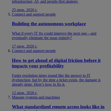
infrastructure, AI, and people-first strategy.
25 июн. 2026 г.
Connect and support people
Building the autonomous workplace
What if every IT fix could improve the next one—and
eventually eliminate the issue entirely?
17 июн. 2026 г.
Connect and support people
How to get ahead of digital friction before it
impacts your profitability
Faster resolution times sound like the answer to IT
dysfunction, but by the time a ticket exists, the damage is
already done. Here’s how to fix it.
12 июн. 2026 г.
Manage systems and machines
What standardized remote access looks like in