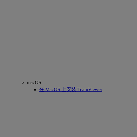
macOS
在 MacOS 上安装 TeamViewer