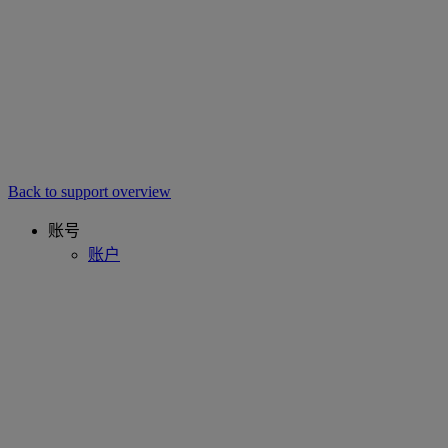
Back to support overview
账号
账户