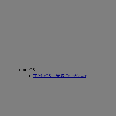
macOS
在 MacOS 上安装 TeamViewer