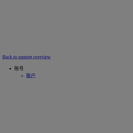
Back to support overview
账号
账户