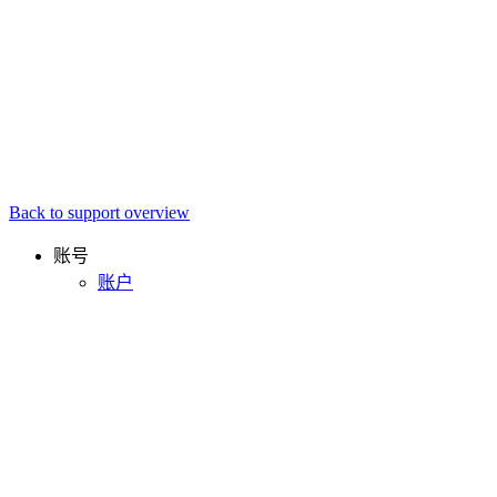
Back to support overview
账号
账户