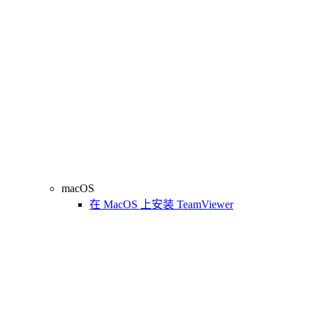
macOS
在 MacOS 上安装 TeamViewer