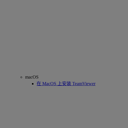
macOS
在 MacOS 上安装 TeamViewer