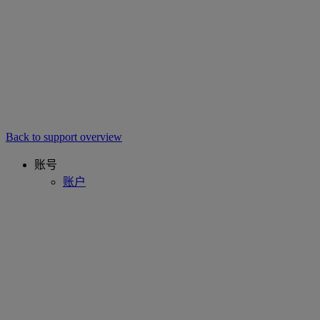
Back to support overview
账号
账户