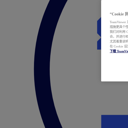
“Cooki
TeamVie
措施更具个
我们对利用 
合，并进行
尤其着重说明
在 Cookie
下载 TeamVi