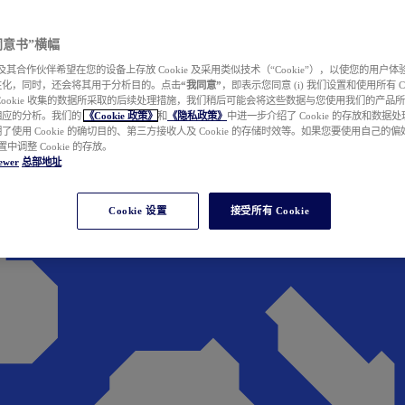
e 同意书”横幅
wer 及其合作伙伴希望在您的设备上存放 Cookie 及采用类似技术（“Cookie”），以使您的用
性化，同时，还会将其用于分析目的。点击
“我同意”
，即表示您同意 (i) 我们设置和使用所有 Cook
Cookie 收集的数据所采取的后续处理措施，我们稍后可能会将这些数据与您使用我们的产品
相应的分析。我们的
《Cookie 政策》
和
《隐私政策》
中进一步介绍了 Cookie 的存放和数据
了使用 Cookie 的确切目的、第三方接收人及 Cookie 的存储时效等。如果您要使用自己的
 设置中调整 Cookie 的存放。
ewer
总部地址
Cookie 设置
接受所有 Cookie