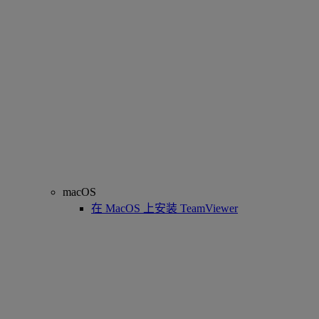
macOS
在 MacOS 上安装 TeamViewer