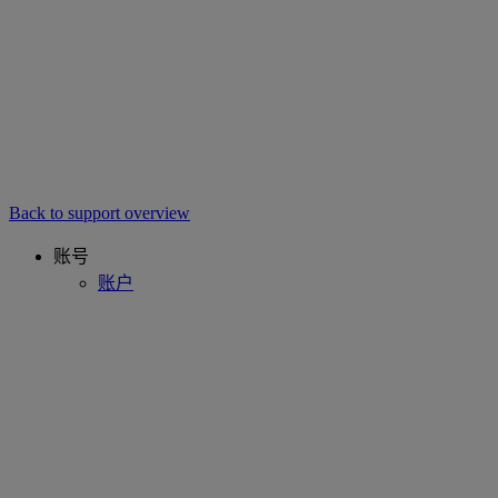
Back to support overview
账号
账户