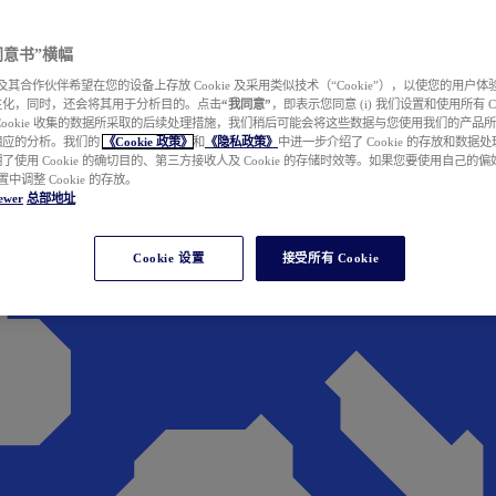
e 同意书”横幅
wer 及其合作伙伴希望在您的设备上存放 Cookie 及采用类似技术（“Cookie”），以使您的用
性化，同时，还会将其用于分析目的。点击
“我同意”
，即表示您同意 (i) 我们设置和使用所有 Cook
Cookie 收集的数据所采取的后续处理措施，我们稍后可能会将这些数据与您使用我们的产品
相应的分析。我们的
《Cookie 政策》
和
《隐私政策》
中进一步介绍了 Cookie 的存放和数据
了使用 Cookie 的确切目的、第三方接收人及 Cookie 的存储时效等。如果您要使用自己的
 设置中调整 Cookie 的存放。
ewer
总部地址
Cookie 设置
接受所有 Cookie