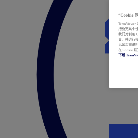
“Cooki
TeamVie
措施更具个
我们对利用 
合，并进行
尤其着重说明
在 Cookie
下载 TeamVi