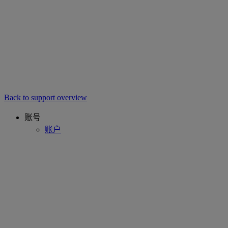
Back to support overview
账号
账户