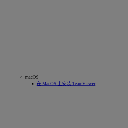
macOS
在 MacOS 上安装 TeamViewer