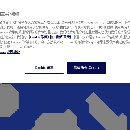
e 同意书”横幅
wer 及其合作伙伴希望在您的设备上存放 Cookie 及采用类似技术（“Cookie”），以使您的用
性化，同时，还会将其用于分析目的。点击
“我同意”
，即表示您同意 (i) 我们设置和使用所有 Cook
Cookie 收集的数据所采取的后续处理措施，我们稍后可能会将这些数据与您使用我们的产品
相应的分析。我们的
《Cookie 政策》
和
《隐私政策》
中进一步介绍了 Cookie 的存放和数据
了使用 Cookie 的确切目的、第三方接收人及 Cookie 的存储时效等。如果您要使用自己的
 设置中调整 Cookie 的存放。
ewer
总部地址
Cookie 设置
接受所有 Cookie