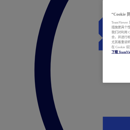
“Cooki
TeamVie
措施更具个
我们对利用 
合，并进行
尤其着重说明
在 Cookie
下载 TeamVi