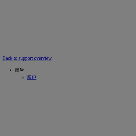
Back to support overview
账号
账户