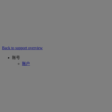
Back to support overview
账号
账户