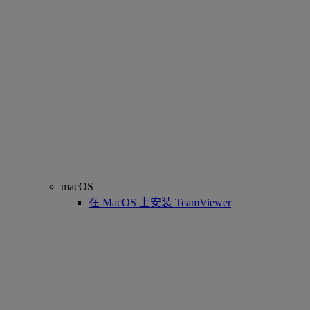
macOS
在 MacOS 上安装 TeamViewer