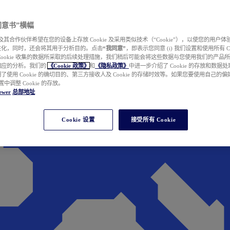
e 同意书”横幅
wer 及其合作伙伴希望在您的设备上存放 Cookie 及采用类似技术（“Cookie”），以使您的用
性化，同时，还会将其用于分析目的。点击
“我同意”
，即表示您同意 (i) 我们设置和使用所有 Cook
Cookie 收集的数据所采取的后续处理措施，我们稍后可能会将这些数据与您使用我们的产品
相应的分析。我们的
《Cookie 政策》
和
《隐私政策》
中进一步介绍了 Cookie 的存放和数据
了使用 Cookie 的确切目的、第三方接收人及 Cookie 的存储时效等。如果您要使用自己的
 设置中调整 Cookie 的存放。
ewer
总部地址
Cookie 设置
接受所有 Cookie