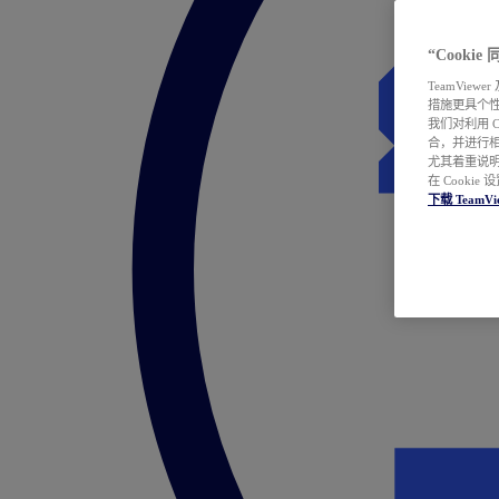
“Cooki
TeamVie
措施更具个
我们对利用 
合，并进行
尤其着重说明
在 Cookie
下载 TeamVi