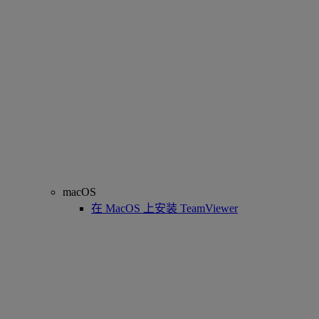
macOS
在 MacOS 上安装 TeamViewer