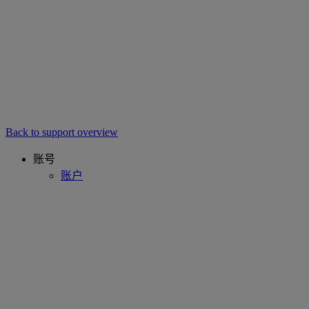
Back to support overview
账号
账户