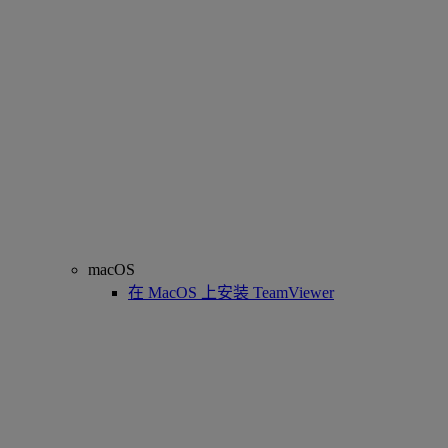
macOS
在 MacOS 上安装 TeamViewer