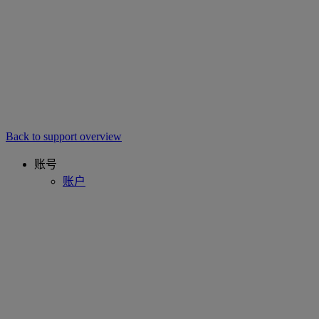
Back to support overview
账号
账户