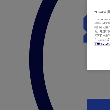
“Cooki
TeamVie
措施更具个
我们对利用 
合，并进行
尤其着重说明
在 Cookie
下载 TeamVi