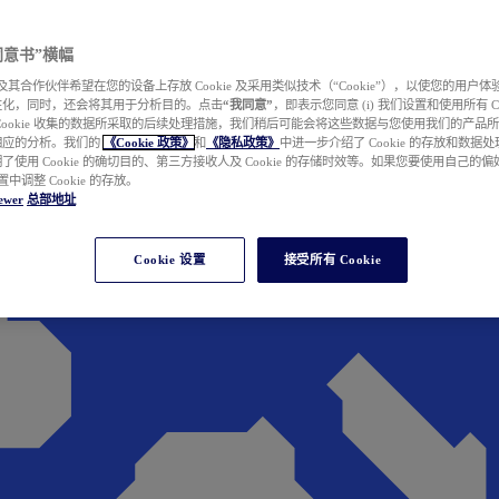
e 同意书”横幅
wer 及其合作伙伴希望在您的设备上存放 Cookie 及采用类似技术（“Cookie”），以使您的用
性化，同时，还会将其用于分析目的。点击
“我同意”
，即表示您同意 (i) 我们设置和使用所有 Cook
Cookie 收集的数据所采取的后续处理措施，我们稍后可能会将这些数据与您使用我们的产品
相应的分析。我们的
《Cookie 政策》
和
《隐私政策》
中进一步介绍了 Cookie 的存放和数据
了使用 Cookie 的确切目的、第三方接收人及 Cookie 的存储时效等。如果您要使用自己的
 设置中调整 Cookie 的存放。
ewer
总部地址
Cookie 设置
接受所有 Cookie