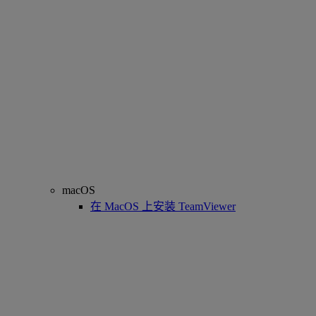
macOS
在 MacOS 上安装 TeamViewer