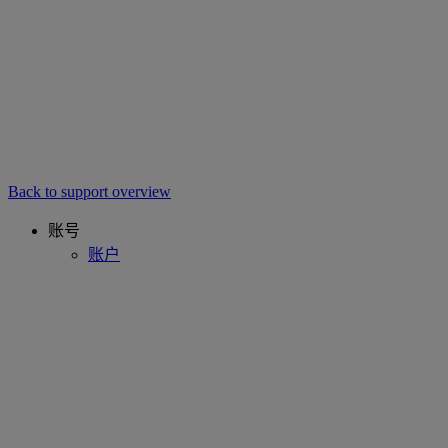
Back to support overview
账号
账户