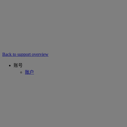
Back to support overview
账号
账户