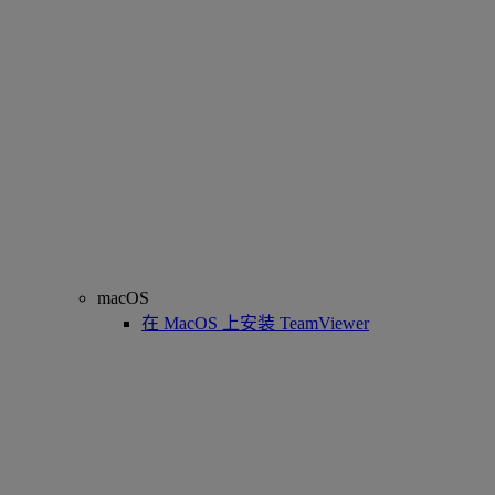
macOS
在 MacOS 上安装 TeamViewer