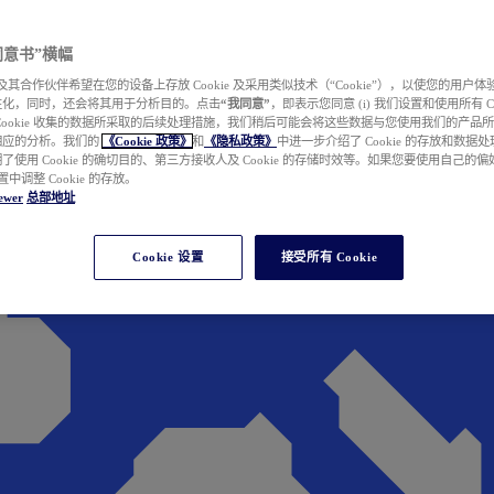
e 同意书”横幅
wer 及其合作伙伴希望在您的设备上存放 Cookie 及采用类似技术（“Cookie”），以使您的用
性化，同时，还会将其用于分析目的。点击
“我同意”
，即表示您同意 (i) 我们设置和使用所有 Cook
Cookie 收集的数据所采取的后续处理措施，我们稍后可能会将这些数据与您使用我们的产品
相应的分析。我们的
《Cookie 政策》
和
《隐私政策》
中进一步介绍了 Cookie 的存放和数据
了使用 Cookie 的确切目的、第三方接收人及 Cookie 的存储时效等。如果您要使用自己的
 设置中调整 Cookie 的存放。
ewer
总部地址
Cookie 设置
接受所有 Cookie