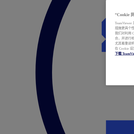
“Cooki
TeamVie
措施更具个
我们对利用 
合，并进行
尤其着重说明
在 Cookie
下载 TeamVi