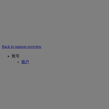
Back to support overview
账号
账户