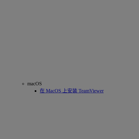
macOS
在 MacOS 上安装 TeamViewer