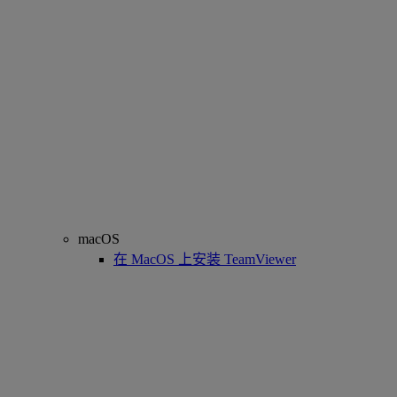
macOS
在 MacOS 上安装 TeamViewer