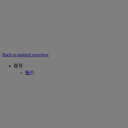
Back to support overview
账号
账户