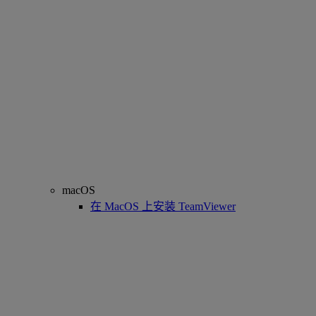
macOS
在 MacOS 上安装 TeamViewer