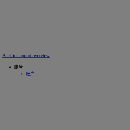
Back to support overview
账号
账户