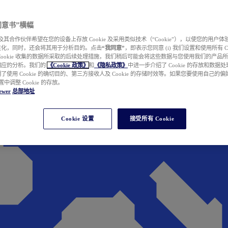
e 同意书”横幅
wer 及其合作伙伴希望在您的设备上存放 Cookie 及采用类似技术（“Cookie”），以使您的用
性化，同时，还会将其用于分析目的。点击
“我同意”
，即表示您同意 (i) 我们设置和使用所有 Cook
Cookie 收集的数据所采取的后续处理措施，我们稍后可能会将这些数据与您使用我们的产品
相应的分析。我们的
《Cookie 政策》
和
《隐私政策》
中进一步介绍了 Cookie 的存放和数据
了使用 Cookie 的确切目的、第三方接收人及 Cookie 的存储时效等。如果您要使用自己的
 设置中调整 Cookie 的存放。
ewer
总部地址
Cookie 设置
接受所有 Cookie