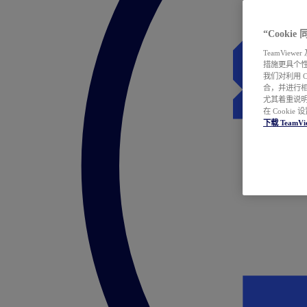
“Cooki
TeamVie
措施更具个
我们对利用 
合，并进行
尤其着重说明
在 Cookie
下载 TeamVi