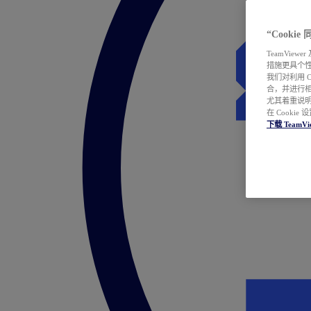
“Cooki
TeamVie
措施更具个
我们对利用 
合，并进行
尤其着重说明
在 Cookie
下载 TeamVi