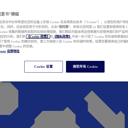
e 同意书”横幅
wer 及其合作伙伴希望在您的设备上存放 Cookie 及采用类似技术（“Cookie”），以使您的用
性化，同时，还会将其用于分析目的。点击
“我同意”
，即表示您同意 (i) 我们设置和使用所有 Cook
Cookie 收集的数据所采取的后续处理措施，我们稍后可能会将这些数据与您使用我们的产品
相应的分析。我们的
《Cookie 政策》
和
《隐私政策》
中进一步介绍了 Cookie 的存放和数据
了使用 Cookie 的确切目的、第三方接收人及 Cookie 的存储时效等。如果您要使用自己的
 设置中调整 Cookie 的存放。
ewer
总部地址
Cookie 设置
接受所有 Cookie