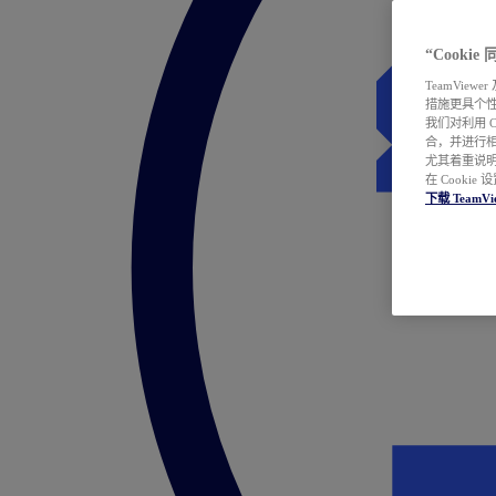
“Cooki
TeamVie
措施更具个
我们对利用 
合，并进行
尤其着重说明
在 Cookie
下载 TeamVi