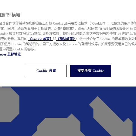
e 同意书”横幅
wer 及其合作伙伴希望在您的设备上存放 Cookie 及采用类似技术（“Cookie”），以使您的用
性化，同时，还会将其用于分析目的。点击
“我同意”
，即表示您同意 (i) 我们设置和使用所有 Cook
Cookie 收集的数据所采取的后续处理措施，我们稍后可能会将这些数据与您使用我们的产品
相应的分析。我们的
《Cookie 政策》
和
《隐私政策》
中进一步介绍了 Cookie 的存放和数据
了使用 Cookie 的确切目的、第三方接收人及 Cookie 的存储时效等。如果您要使用自己的
 设置中调整 Cookie 的存放。
ewer
总部地址
Cookie 设置
接受所有 Cookie