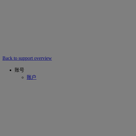
Back to support overview
账号
账户