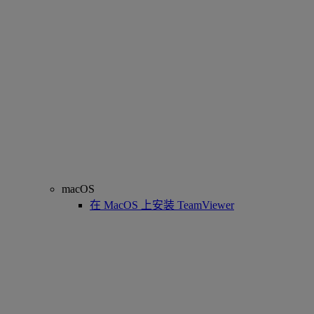
macOS
在 MacOS 上安装 TeamViewer