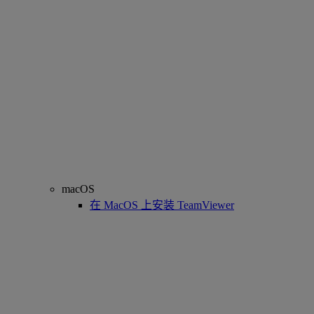
macOS
在 MacOS 上安装 TeamViewer