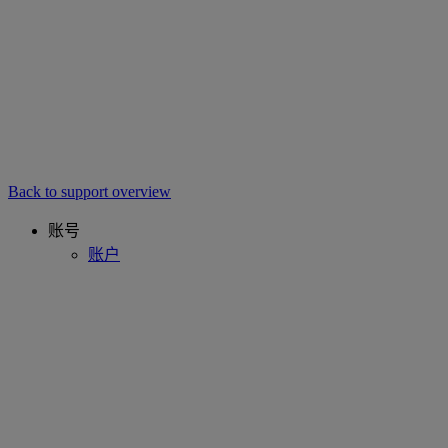
Back to support overview
账号
账户