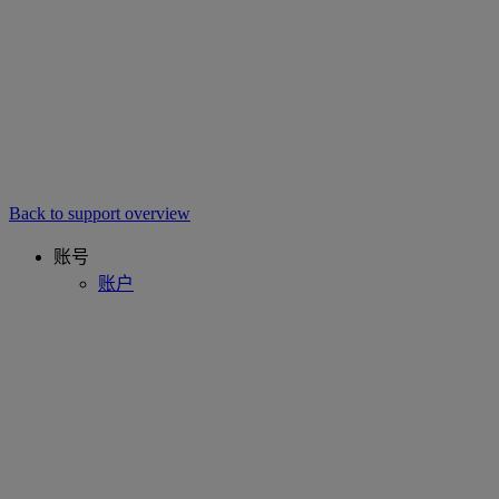
Back to support overview
账号
账户