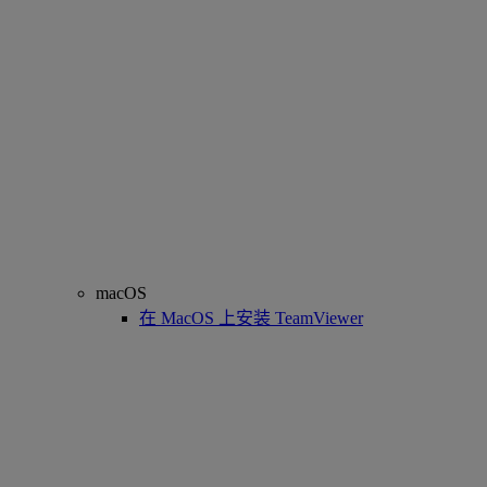
macOS
在 MacOS 上安装 TeamViewer