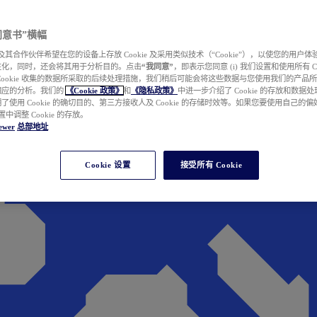
e 同意书”横幅
wer 及其合作伙伴希望在您的设备上存放 Cookie 及采用类似技术（“Cookie”），以使您的用
性化，同时，还会将其用于分析目的。点击
“我同意”
，即表示您同意 (i) 我们设置和使用所有 Cook
Cookie 收集的数据所采取的后续处理措施，我们稍后可能会将这些数据与您使用我们的产品
相应的分析。我们的
《Cookie 政策》
和
《隐私政策》
中进一步介绍了 Cookie 的存放和数据
了使用 Cookie 的确切目的、第三方接收人及 Cookie 的存储时效等。如果您要使用自己的
 设置中调整 Cookie 的存放。
ewer
总部地址
Cookie 设置
接受所有 Cookie