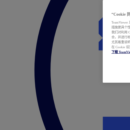
“Cooki
TeamVie
措施更具个
我们对利用 
合，并进行
尤其着重说明
在 Cookie
下载 TeamVi