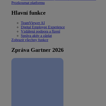
Prozkoumat platformu
Hlavní funkce
TeamViewer AI
Digital Employee Experience
Vzdálená podpora a řízení
Správa aktiv a záplat
Zobrazit všechny funkce
Zpráva Gartner 2026