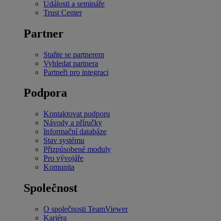
Události a semináře
Trust Center
Partner
Staňte se partnerem
Vyhledat partnera
Partneři pro integraci
Podpora
Kontaktovat podporu
Návody a příručky
Informační databáze
Stav systému
Přizpůsobené moduly
Pro vývojáře
Komunita
Společnost
O společnosti TeamViewer
Kariéra