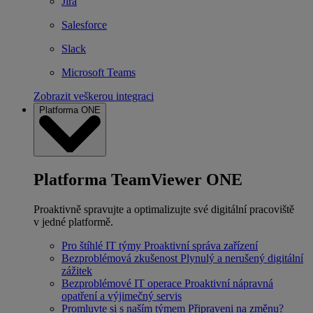
Jira
Salesforce
Slack
Microsoft Teams
Zobrazit veškerou integraci
Platforma ONE
Platforma TeamViewer ONE
Proaktivně spravujte a optimalizujte své digitální pracoviště
v jedné platformě.
Pro štíhlé IT týmy
Proaktivní správa zařízení
Bezproblémová zkušenost
Plynulý a nerušený digitální
zážitek
Bezproblémové IT operace
Proaktivní nápravná
opatření a výjimečný servis
Promluvte si s naším týmem
Připraveni na změnu?