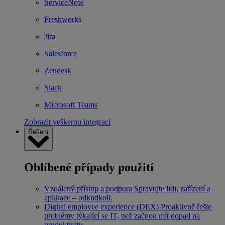
ServiceNow
Freshworks
Jira
Salesforce
Zendesk
Slack
Microsoft Teams
Zobrazit veškerou integraci
Řešení
Oblíbené případy použití
Vzdálený přístup a podpora
Spravujte lidi, zařízení a
aplikace – odkudkoli.
Digital employee experience (DEX)
Proaktivně řešte
problémy týkající se IT, než začnou mít dopad na
produktivitu.