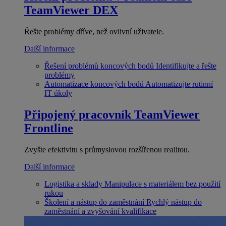
TeamViewer DEX
Řešte problémy dříve, než ovlivní uživatele.
Další informace
Řešení problémů koncových bodů
Identifikujte a řešte
problémy
Automatizace koncových bodů
Automatizujte rutinní
IT úkoly
Připojený pracovník
TeamViewer
Frontline
Zvyšte efektivitu s průmyslovou rozšířenou realitou.
Další informace
Logistika a sklady
Manipulace s materiálem bez použití
rukou
Školení a nástup do zaměstnání
Rychlý nástup do
zaměstnání a zvyšování kvalifikace