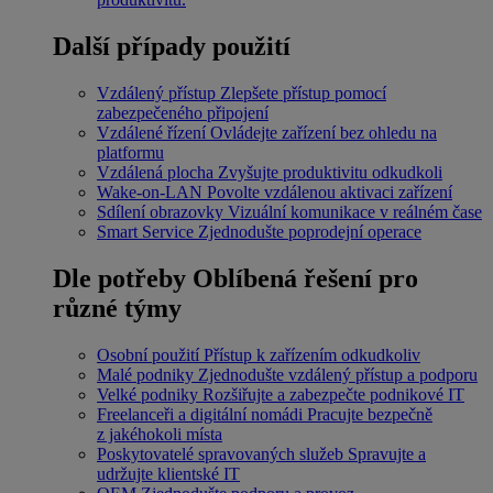
Další případy použití
Vzdálený přístup
Zlepšete přístup pomocí
zabezpečeného připojení
Vzdálené řízení
Ovládejte zařízení bez ohledu na
platformu
Vzdálená plocha
Zvyšujte produktivitu odkudkoli
Wake-on-LAN
Povolte vzdálenou aktivaci zařízení
Sdílení obrazovky
Vizuální komunikace v reálném čase
Smart Service
Zjednodušte poprodejní operace
Dle potřeby
Oblíbená řešení pro
různé týmy
Osobní použití
Přístup k zařízením odkudkoliv
Malé podniky
Zjednodušte vzdálený přístup a podporu
Velké podniky
Rozšiřujte a zabezpečte podnikové IT
Freelanceři a digitální nomádi
Pracujte bezpečně
z jakéhokoli místa
Poskytovatelé spravovaných služeb
Spravujte a
udržujte klientské IT