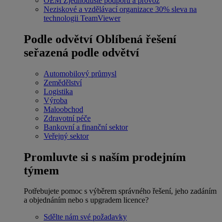
OEM
Zjednodušte podporu a provoz
Neziskové a vzdělávací organizace
30% sleva na
technologii TeamViewer
Podle odvětví
Oblíbená řešení
seřazená podle odvětví
Automobilový průmysl
Zemědělství
Logistika
Výroba
Maloobchod
Zdravotní péče
Bankovní a finanční sektor
Veřejný sektor
Promluvte si s naším prodejním
týmem
Potřebujete pomoc s výběrem správného řešení, jeho zadáním
a objednáním nebo s upgradem licence?
Sdělte nám své požadavky