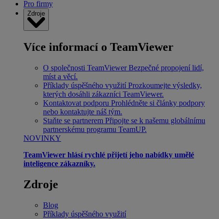
Pro firmy
Zdroje
Více informací o TeamViewer
O společnosti TeamViewer
Bezpečné propojení lidí,
míst a věcí.
Příklady úspěšného využití
Prozkoumejte výsledky,
kterých dosáhli zákazníci TeamViewer.
Kontaktovat podporu
Prohlédněte si články podpory
nebo kontaktujte náš tým.
Staňte se partnerem
Připojte se k našemu globálnímu
partnerskému programu TeamUP.
NOVINKY
TeamViewer hlásí rychlé přijetí jeho nabídky umělé
inteligence zákazníky.
Zdroje
Blog
Příklady úspěšného využití