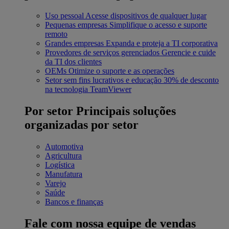
Uso pessoal
Acesse dispositivos de qualquer lugar
Pequenas empresas
Simplifique o acesso e suporte
remoto
Grandes empresas
Expanda e proteja a TI corporativa
Provedores de serviços gerenciados
Gerencie e cuide
da TI dos clientes
OEMs
Otimize o suporte e as operações
Setor sem fins lucrativos e educação
30% de desconto
na tecnologia TeamViewer
Por setor
Principais soluções
organizadas por setor
Automotiva
Agricultura
Logística
Manufatura
Varejo
Saúde
Bancos e finanças
Fale com nossa equipe de vendas