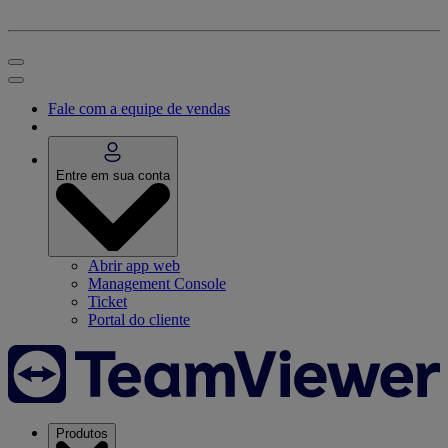
Fale com a equipe de vendas
Entre em sua conta
Abrir app web
Management Console
Ticket
Portal do cliente
Produtos