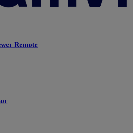
ewer Remote
sor