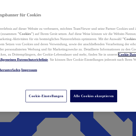
ungsbanner für Cookies
erlebnis auf dieser Website zu verbessern, möchten TeamViewer und seine Partner Cookies und 
n (zusammen
"Cookies"
) auf Ihrem Gerät setzen. Auf diese Weise können wir die Website-Nutzun
rketing-Aktivitäten für ein bestmögliches Nutzererlebnis optimieren. Mit der Auswahl
"Cookies
dem Setzen von Cookies und deren Verwendung, sowie der anschließenden Verarbeitung der erh
r personalisierten Werbung und für Marketingzwecke zu. Detaillierte Informationen zu den Co
ken, zu Drittempfängern, der Cookie-Lebensdauer und mehr, finden Sie in unserer
Cookie Date
llgemeinen Datenschutzrichtlinie
. Sie können Ihre Cookie-Einstellungen jederzeit nach Ihren
herunterladen
Impressum
Cookie-Einstellungen
Alle Cookies akzeptieren