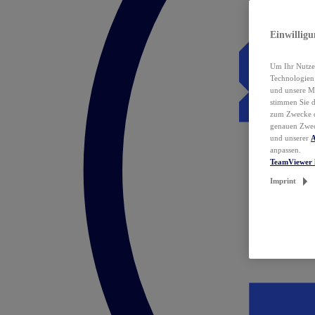
Einwillig
Um Ihr Nutzer
Technologie
und unsere Ma
stimmen Sie 
zum Zwecke de
genauen Zwec
und unserer
A
anpassen.
TeamViewer 
Imprint