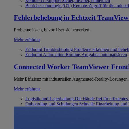
Remote-IT-Support
Sicher, flexibel, einheitlich
Betriebstechnologie (OT)
Remote-Zugriff für die industri
Fehlerbehebung in Echtzeit
TeamView
Probleme lösen, bevor User sie bemerken.
Mehr erfahren
Endpoint Troubleshooting
Probleme erkennen und behe
Endpoint Automation
Routine-Aufgaben automatisieren
Connected Worker
TeamViewer Front
Mehr Effizienz mit industriellen Augmented-Reality-Lösungen.
Mehr erfahren
Logistik und Lagerhaltung
Die Hände frei für effizientes
Onboarding und Schulungen
Schnelle Einarbeitung und