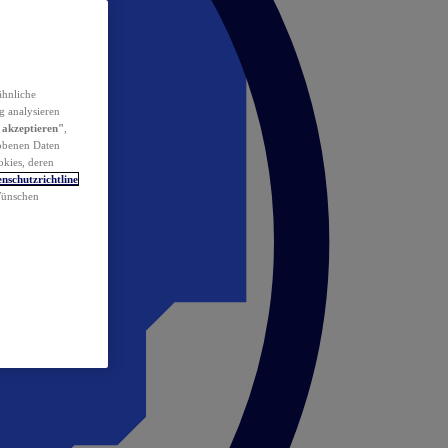
ähnliche
g analysieren
 akzeptieren"
,
obenen Daten
okies, deren
nschutzrichtline
 Wünschen