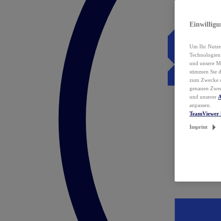
Einwillig
Um Ihr Nutzer
Technologie
und unsere Ma
stimmen Sie 
zum Zwecke de
genauen Zwec
und unserer
A
anpassen.
TeamViewer 
Imprint