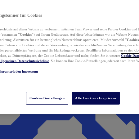
ungsbanner für Cookies
erlebnis auf dieser Website zu verbessern, möchten TeamViewer und seine Partner Cookies und 
n (zusammen
"Cookies"
) auf Ihrem Gerät setzen. Auf diese Weise können wir die Website-Nutzun
rketing-Aktivitäten für ein bestmögliches Nutzererlebnis optimieren. Mit der Auswahl
"Cookies
dem Setzen von Cookies und deren Verwendung, sowie der anschließenden Verarbeitung der erh
r personalisierten Werbung und für Marketingzwecke zu. Detaillierte Informationen zu den Co
ken, zu Drittempfängern, der Cookie-Lebensdauer und mehr, finden Sie in unserer
Cookie Date
llgemeinen Datenschutzrichtlinie
. Sie können Ihre Cookie-Einstellungen jederzeit nach Ihren
herunterladen
Impressum
Cookie-Einstellungen
Alle Cookies akzeptieren