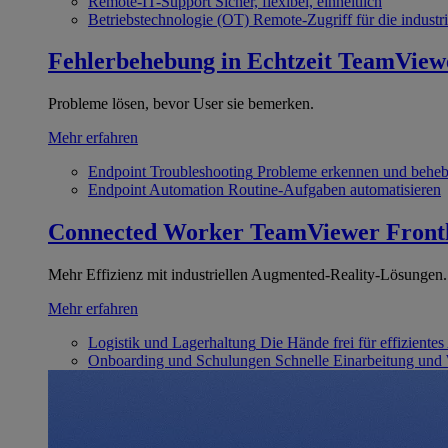
Remote-IT-Support
Sicher, flexibel, einheitlich
Betriebstechnologie (OT)
Remote-Zugriff für die industri
Fehlerbehebung in Echtzeit
TeamView
Probleme lösen, bevor User sie bemerken.
Mehr erfahren
Endpoint Troubleshooting
Probleme erkennen und behe
Endpoint Automation
Routine-Aufgaben automatisieren
Connected Worker
TeamViewer Front
Mehr Effizienz mit industriellen Augmented-Reality-Lösungen.
Mehr erfahren
Logistik und Lagerhaltung
Die Hände frei für effizientes
Onboarding und Schulungen
Schnelle Einarbeitung und