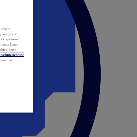
ähnliche
g analysieren
 akzeptieren"
,
obenen Daten
okies, deren
nschutzrichtline
 Wünschen