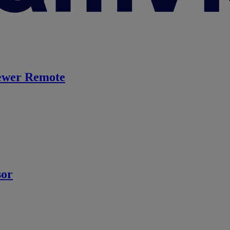
ewer Remote
sor