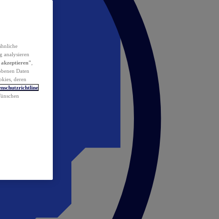
ähnliche
g analysieren
 akzeptieren"
,
obenen Daten
okies, deren
nschutzrichtline
 Wünschen