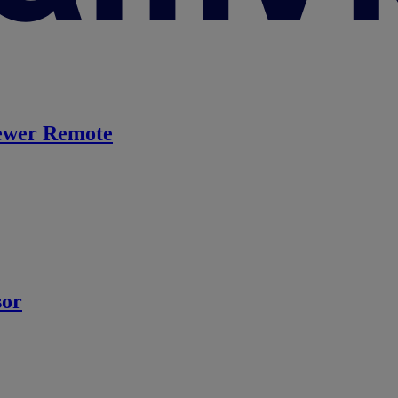
ewer Remote
sor