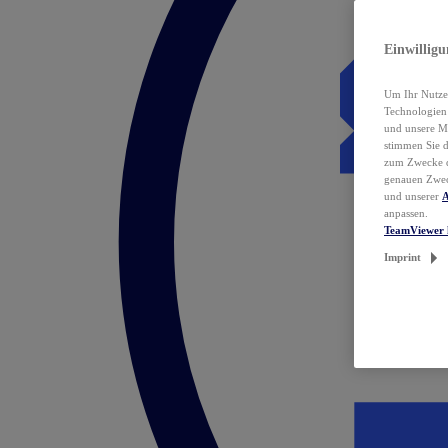
Einwillig
Um Ihr Nutzer
Technologie
und unsere Ma
stimmen Sie 
zum Zwecke de
genauen Zwec
und unserer
A
anpassen.
TeamViewer 
Imprint