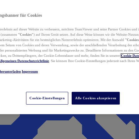
ungsbanner für Cookies
erlebnis auf dieser Website zu verbessern, möchten TeamViewer und seine Partner Cookies und 
n (zusammen
"Cookies"
) auf Ihrem Gerät setzen. Auf diese Weise können wir die Website-Nutzun
rketing-Aktivitäten für ein bestmögliches Nutzererlebnis optimieren. Mit der Auswahl
"Cookies
dem Setzen von Cookies und deren Verwendung, sowie der anschließenden Verarbeitung der erh
r personalisierten Werbung und für Marketingzwecke zu. Detaillierte Informationen zu den Co
ken, zu Drittempfängern, der Cookie-Lebensdauer und mehr, finden Sie in unserer
Cookie Date
llgemeinen Datenschutzrichtlinie
. Sie können Ihre Cookie-Einstellungen jederzeit nach Ihren
herunterladen
Impressum
Cookie-Einstellungen
Alle Cookies akzeptieren