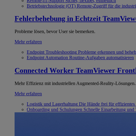
Remote-IT-Support
Sicher, flexibel, einheitlich
Betriebstechnologie (OT)
Remote-Zugriff für die industri
Fehlerbehebung in Echtzeit
TeamView
Probleme lösen, bevor User sie bemerken.
Mehr erfahren
Endpoint Troubleshooting
Probleme erkennen und behe
Endpoint Automation
Routine-Aufgaben automatisieren
Connected Worker
TeamViewer Front
Mehr Effizienz mit industriellen Augmented-Reality-Lösungen.
Mehr erfahren
Logistik und Lagerhaltung
Die Hände frei für effizientes
Onboarding und Schulungen
Schnelle Einarbeitung und