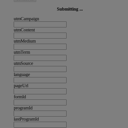
Submitting ...
utmCampaign
utmContent
utmMedium
utmTerm
utmSource
language
pageUrl
formId
programId
lastProgramId