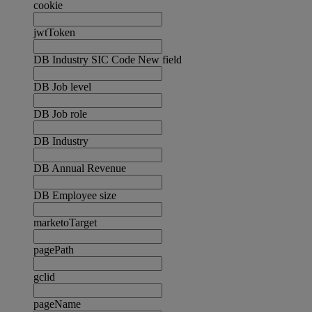
cookie
jwtToken
DB Industry SIC Code New field
DB Job level
DB Job role
DB Industry
DB Annual Revenue
DB Employee size
marketoTarget
pagePath
gclid
pageName