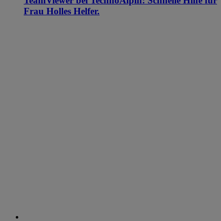
TeamViewer bei TechnoAlpin: Schnelle Hilfe für
Frau Holles Helfer.