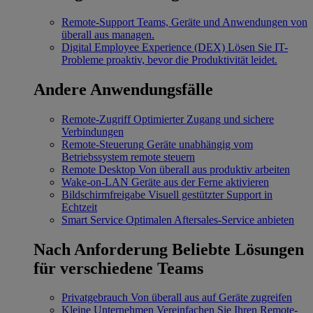
Remote-Support
Teams, Geräte und Anwendungen von
überall aus managen.
Digital Employee Experience (DEX)
Lösen Sie IT-
Probleme proaktiv, bevor die Produktivität leidet.
Andere Anwendungsfälle
Remote-Zugriff
Optimierter Zugang und sichere
Verbindungen
Remote-Steuerung
Geräte unabhängig vom
Betriebssystem remote steuern
Remote Desktop
Von überall aus produktiv arbeiten
Wake-on-LAN
Geräte aus der Ferne aktivieren
Bildschirmfreigabe
Visuell gestützter Support in
Echtzeit
Smart Service
Optimalen Aftersales-Service anbieten
Nach Anforderung
Beliebte Lösungen
für verschiedene Teams
Privatgebrauch
Von überall aus auf Geräte zugreifen
Kleine Unternehmen
Vereinfachen Sie Ihren Remote-