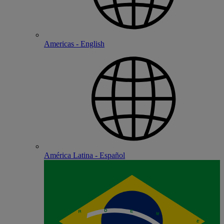
Americas - English
América Latina - Español