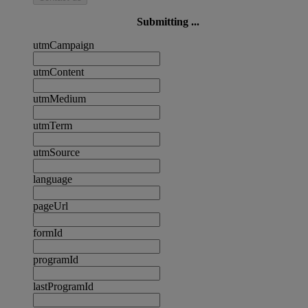
Submitting ...
utmCampaign
utmContent
utmMedium
utmTerm
utmSource
language
pageUrl
formId
programId
lastProgramId