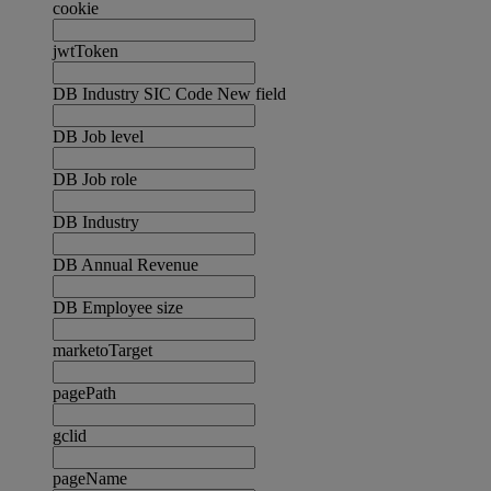
cookie
jwtToken
DB Industry SIC Code New field
DB Job level
DB Job role
DB Industry
DB Annual Revenue
DB Employee size
marketoTarget
pagePath
gclid
pageName