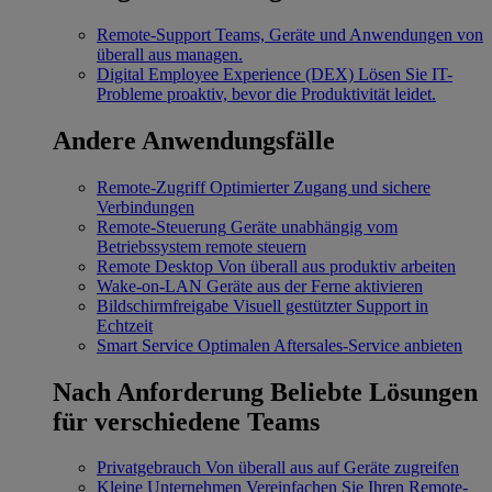
Remote-Support
Teams, Geräte und Anwendungen von
überall aus managen.
Digital Employee Experience (DEX)
Lösen Sie IT-
Probleme proaktiv, bevor die Produktivität leidet.
Andere Anwendungsfälle
Remote-Zugriff
Optimierter Zugang und sichere
Verbindungen
Remote-Steuerung
Geräte unabhängig vom
Betriebssystem remote steuern
Remote Desktop
Von überall aus produktiv arbeiten
Wake-on-LAN
Geräte aus der Ferne aktivieren
Bildschirmfreigabe
Visuell gestützter Support in
Echtzeit
Smart Service
Optimalen Aftersales-Service anbieten
Nach Anforderung
Beliebte Lösungen
für verschiedene Teams
Privatgebrauch
Von überall aus auf Geräte zugreifen
Kleine Unternehmen
Vereinfachen Sie Ihren Remote-