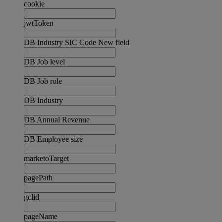
cookie
jwtToken
DB Industry SIC Code New field
DB Job level
DB Job role
DB Industry
DB Annual Revenue
DB Employee size
marketoTarget
pagePath
gclid
pageName