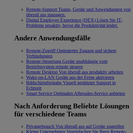
Remote-Support
Teams, Geräte und Anwendungen von
überall aus managen.
Digital Employee Experience (DEX)
Lösen Sie IT-
Probleme proaktiv, bevor die Produktivität leidet.
Andere Anwendungsfälle
Remote-Zugriff
Optimierter Zugang und sichere
Verbindungen
Remote-Steuerung
Geräte unabhängig vom
Betriebssystem remote steuern
Remote Desktop
Von überall aus produktiv arbeiten
Wake-on-LAN
Geräte aus der Ferne aktivieren
Bildschirmfreigabe
Visuell gestützter Support in
Echtzeit
Smart Service
Optimalen Aftersales-Service anbieten
Nach Anforderung
Beliebte Lösungen
für verschiedene Teams
Privatgebrauch
Von überall aus auf Geräte zugreifen
Kleine Unternehmen
Vereinfachen Sie Ihren Remote-