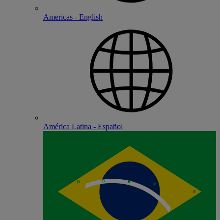
Americas - English
América Latina - Español