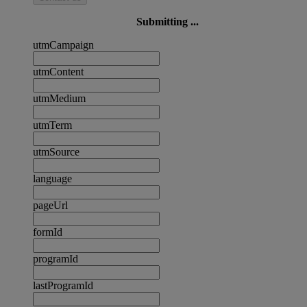
Submitting ...
utmCampaign
utmContent
utmMedium
utmTerm
utmSource
language
pageUrl
formId
programId
lastProgramId