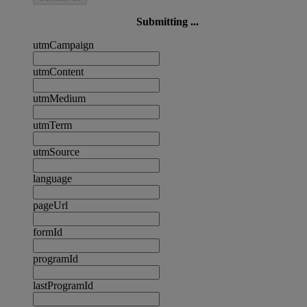
Submitting ...
utmCampaign
utmContent
utmMedium
utmTerm
utmSource
language
pageUrl
formId
programId
lastProgramId