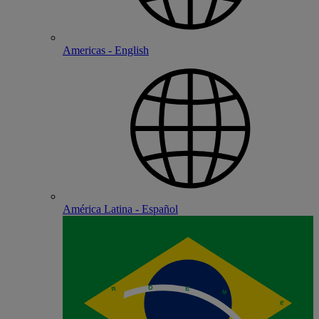
Americas - English
América Latina - Español