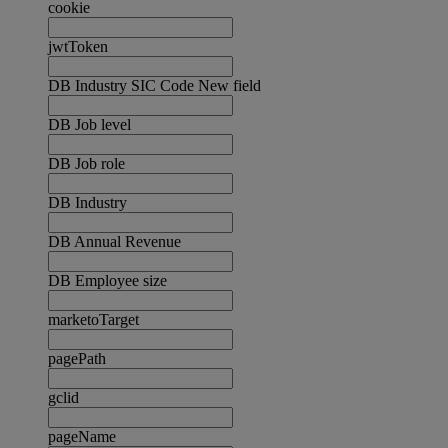
cookie
jwtToken
DB Industry SIC Code New field
DB Job level
DB Job role
DB Industry
DB Annual Revenue
DB Employee size
marketoTarget
pagePath
gclid
pageName