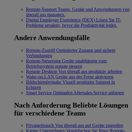
Remote-Support
Teams, Geräte und Anwendungen von
überall aus managen.
Digital Employee Experience (DEX)
Lösen Sie IT-
Probleme proaktiv, bevor die Produktivität leidet.
Andere Anwendungsfälle
Remote-Zugriff
Optimierter Zugang und sichere
Verbindungen
Remote-Steuerung
Geräte unabhängig vom
Betriebssystem remote steuern
Remote Desktop
Von überall aus produktiv arbeiten
Wake-on-LAN
Geräte aus der Ferne aktivieren
Bildschirmfreigabe
Visuell gestützter Support in
Echtzeit
Smart Service
Optimalen Aftersales-Service anbieten
Nach Anforderung
Beliebte Lösungen
für verschiedene Teams
Privatgebrauch
Von überall aus auf Geräte zugreifen
Kleine Unternehmen
Vereinfachen Sie Ihren Remote-