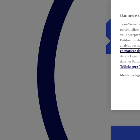
Bannière 
TeamViewer et 
personnaliser 
vous acceptez 
l’utilisation 
analytiques as
en matière de
de stockage d
dans les Para
Téléchargez
Mentions lég