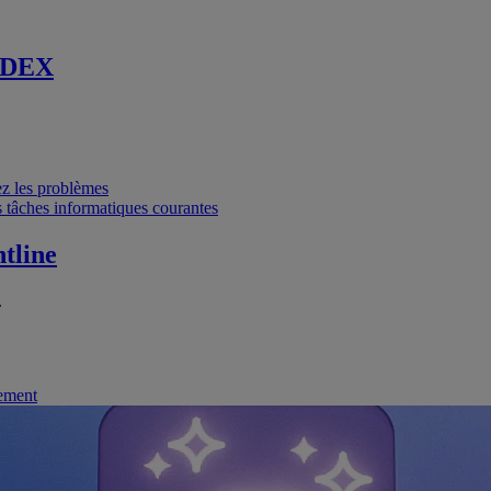
 DEX
vez les problèmes
 tâches informatiques courantes
tline
.
nement