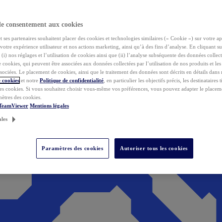
de consentement aux cookies
ses partenaires souhaitent placer des cookies et technologies similaires (« Cookie ») sur votre ap
votre expérience utilisateur et nos actions marketing, ainsi qu’à des fins d’analyse. En cliquant s
(i) nos réglages et l’utilisation de cookies ainsi que (ii) l’analyse subséquente des données collect
de cookies, qui peuvent être associées aux données collectées par l’utilisation de nos produits et le
sociées. Le placement de cookies, ainsi que le traitement des données sont décrits en détails dans
 cookies
et notre
Politique de confidentialité
, en particulier les objectifs précis, les destinataires t
es cookies. Si vous souhaitez choisir vous-même vos préférences, vous pouvez adapter le placem
mètres des cookies.
 TeamViewer
Mentions légales
ales
Paramètres des cookies
Autoriser tous les cookies