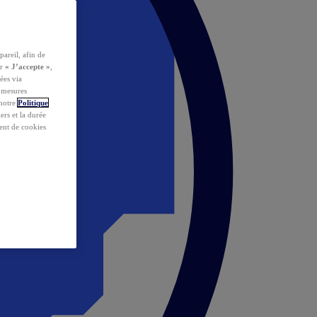
pareil, afin de
ur
« J’accepte »
,
ées via
s mesures
 notre
Politique
iers et la durée
ent de cookies