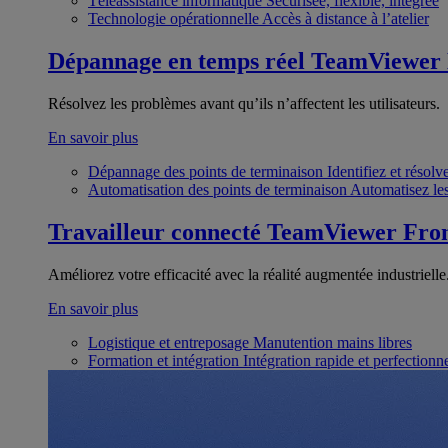
Téléassistance informatique
Sécurisée, flexible, intégrée
Technologie opérationnelle
Accès à distance à l’atelier
Dépannage en temps réel
TeamViewer
Résolvez les problèmes avant qu’ils n’affectent les utilisateurs.
En savoir plus
Dépannage des points de terminaison
Identifiez et résol
Automatisation des points de terminaison
Automatisez les
Travailleur connecté
TeamViewer Fron
Améliorez votre efficacité avec la réalité augmentée industrielle
En savoir plus
Logistique et entreposage
Manutention mains libres
Formation et intégration
Intégration rapide et perfection