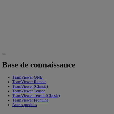
Base de connaissance
TeamViewer ONE
TeamViewer Remote
TeamViewer (Classic)
TeamViewer Tensor
TeamViewer Tensor (Classic)
TeamViewer Frontline
Autres produits