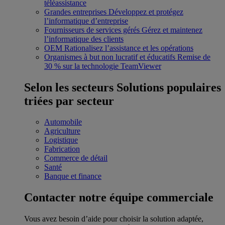
téléassistance
Grandes entreprises
Développez et protégez
l’informatique d’entreprise
Fournisseurs de services gérés
Gérez et maintenez
l’informatique des clients
OEM
Rationalisez l’assistance et les opérations
Organismes à but non lucratif et éducatifs
Remise de
30 % sur la technologie TeamViewer
Selon les secteurs
Solutions populaires
triées par secteur
Automobile
Agriculture
Logistique
Fabrication
Commerce de détail
Santé
Banque et finance
Contacter notre équipe commerciale
Vous avez besoin d’aide pour choisir la solution adaptée,