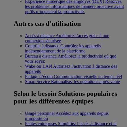
Expérience numérique des employés (DEX)
Résolvez
les problèmes informatiques de manière proactive avant
qu’ils n’impactent la productivité.
Autres cas d’utilisation
Accès à distance
Améliorez l’accès grâce à une
connexion sécurisée
Contrôle à distance
Contrôlez les appareils
indépendamment de la plateforme
Bureau à distance
Améliorez la productivité où que
vous soyez
Wake-on-LAN
Autorisez l’activation à distance des
appareils
Partage d’écran
Communication visuelle en temps réel
Smart Service
Rationalisez les opérations après-vente
Selon le besoin
Solutions populaires
pour les différentes équipes
Usage personnel
Accédez aux appareils depuis
n’importe où
Petites entreprises
Simplifiez l’accès à distance et la