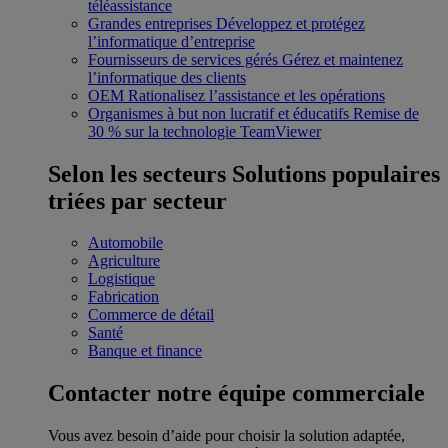
téléassistance
Grandes entreprises
Développez et protégez
l’informatique d’entreprise
Fournisseurs de services gérés
Gérez et maintenez
l’informatique des clients
OEM
Rationalisez l’assistance et les opérations
Organismes à but non lucratif et éducatifs
Remise de
30 % sur la technologie TeamViewer
Selon les secteurs
Solutions populaires
triées par secteur
Automobile
Agriculture
Logistique
Fabrication
Commerce de détail
Santé
Banque et finance
Contacter notre équipe commerciale
Vous avez besoin d’aide pour choisir la solution adaptée,