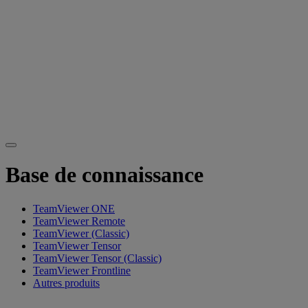
Base de connaissance
TeamViewer ONE
TeamViewer Remote
TeamViewer (Classic)
TeamViewer Tensor
TeamViewer Tensor (Classic)
TeamViewer Frontline
Autres produits