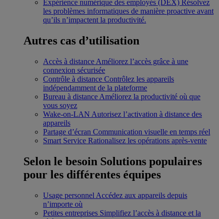
Expérience numérique des employés (DEX)
Résolvez
les problèmes informatiques de manière proactive avant
qu’ils n’impactent la productivité.
Autres cas d’utilisation
Accès à distance
Améliorez l’accès grâce à une
connexion sécurisée
Contrôle à distance
Contrôlez les appareils
indépendamment de la plateforme
Bureau à distance
Améliorez la productivité où que
vous soyez
Wake-on-LAN
Autorisez l’activation à distance des
appareils
Partage d’écran
Communication visuelle en temps réel
Smart Service
Rationalisez les opérations après-vente
Selon le besoin
Solutions populaires
pour les différentes équipes
Usage personnel
Accédez aux appareils depuis
n’importe où
Petites entreprises
Simplifiez l’accès à distance et la