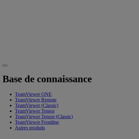
Base de connaissance
TeamViewer ONE
TeamViewer Remote
TeamViewer (Classic)
TeamViewer Tensor
TeamViewer Tensor (Classic)
TeamViewer Frontline
Autres produits