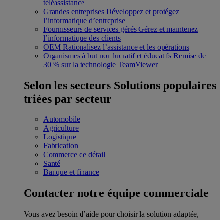
téléassistance
Grandes entreprises
Développez et protégez
l’informatique d’entreprise
Fournisseurs de services gérés
Gérez et maintenez
l’informatique des clients
OEM
Rationalisez l’assistance et les opérations
Organismes à but non lucratif et éducatifs
Remise de
30 % sur la technologie TeamViewer
Selon les secteurs
Solutions populaires
triées par secteur
Automobile
Agriculture
Logistique
Fabrication
Commerce de détail
Santé
Banque et finance
Contacter notre équipe commerciale
Vous avez besoin d’aide pour choisir la solution adaptée,