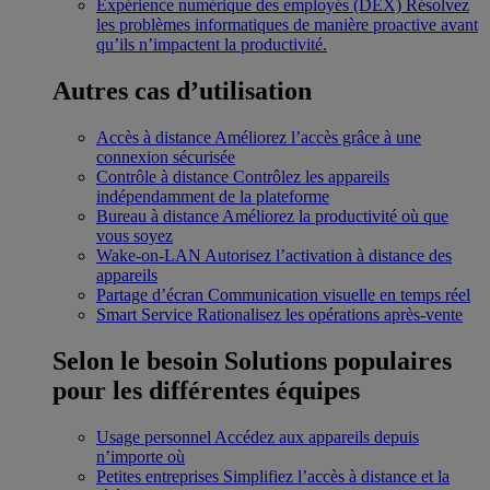
Expérience numérique des employés (DEX)
Résolvez
les problèmes informatiques de manière proactive avant
qu’ils n’impactent la productivité.
Autres cas d’utilisation
Accès à distance
Améliorez l’accès grâce à une
connexion sécurisée
Contrôle à distance
Contrôlez les appareils
indépendamment de la plateforme
Bureau à distance
Améliorez la productivité où que
vous soyez
Wake-on-LAN
Autorisez l’activation à distance des
appareils
Partage d’écran
Communication visuelle en temps réel
Smart Service
Rationalisez les opérations après-vente
Selon le besoin
Solutions populaires
pour les différentes équipes
Usage personnel
Accédez aux appareils depuis
n’importe où
Petites entreprises
Simplifiez l’accès à distance et la