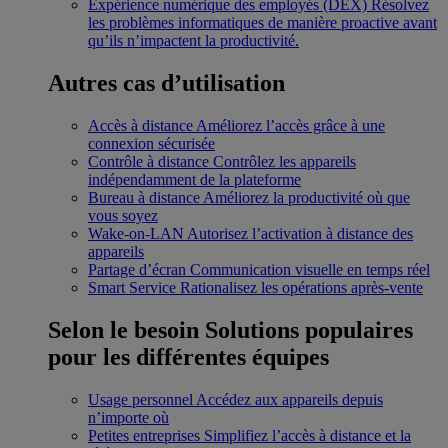
Expérience numérique des employés (DEX)
Résolvez
les problèmes informatiques de manière proactive avant
qu’ils n’impactent la productivité.
Autres cas d’utilisation
Accès à distance
Améliorez l’accès grâce à une
connexion sécurisée
Contrôle à distance
Contrôlez les appareils
indépendamment de la plateforme
Bureau à distance
Améliorez la productivité où que
vous soyez
Wake-on-LAN
Autorisez l’activation à distance des
appareils
Partage d’écran
Communication visuelle en temps réel
Smart Service
Rationalisez les opérations après-vente
Selon le besoin
Solutions populaires
pour les différentes équipes
Usage personnel
Accédez aux appareils depuis
n’importe où
Petites entreprises
Simplifiez l’accès à distance et la