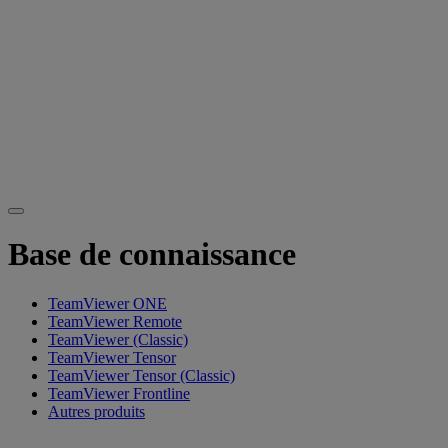
Base de connaissance
TeamViewer ONE
TeamViewer Remote
TeamViewer (Classic)
TeamViewer Tensor
TeamViewer Tensor (Classic)
TeamViewer Frontline
Autres produits