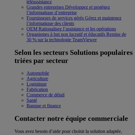
téléassistance
Grandes entreprises
Développez et protégez
l’informatique d’entreprise
Fournisseurs de services gérés
Gérez et maintenez
l’informatique des clients
OEM
Rationalisez l’assistance et les opérations
Organismes à but non lucratif et éducatifs
Remise de
30 % sur la technologie TeamViewer
Selon les secteurs
Solutions populaires
triées par secteur
Automobile
Agriculture
Logistique
Fabrication
Commerce de détail
Santé
Banque et finance
Contacter notre équipe commerciale
Vous avez besoin d’aide pour choisir la solution adaptée,