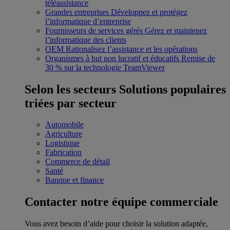
téléassistance
Grandes entreprises
Développez et protégez
l’informatique d’entreprise
Fournisseurs de services gérés
Gérez et maintenez
l’informatique des clients
OEM
Rationalisez l’assistance et les opérations
Organismes à but non lucratif et éducatifs
Remise de
30 % sur la technologie TeamViewer
Selon les secteurs
Solutions populaires
triées par secteur
Automobile
Agriculture
Logistique
Fabrication
Commerce de détail
Santé
Banque et finance
Contacter notre équipe commerciale
Vous avez besoin d’aide pour choisir la solution adaptée,