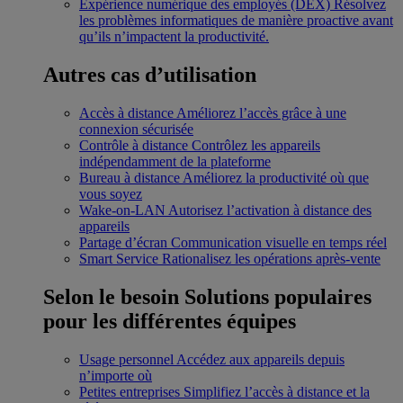
Expérience numérique des employés (DEX)
Résolvez
les problèmes informatiques de manière proactive avant
qu’ils n’impactent la productivité.
Autres cas d’utilisation
Accès à distance
Améliorez l’accès grâce à une
connexion sécurisée
Contrôle à distance
Contrôlez les appareils
indépendamment de la plateforme
Bureau à distance
Améliorez la productivité où que
vous soyez
Wake-on-LAN
Autorisez l’activation à distance des
appareils
Partage d’écran
Communication visuelle en temps réel
Smart Service
Rationalisez les opérations après-vente
Selon le besoin
Solutions populaires
pour les différentes équipes
Usage personnel
Accédez aux appareils depuis
n’importe où
Petites entreprises
Simplifiez l’accès à distance et la