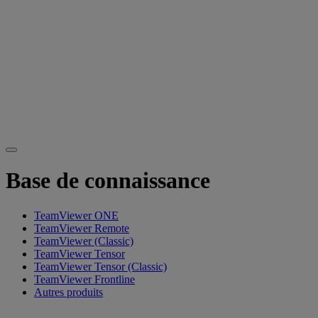
Base de connaissance
TeamViewer ONE
TeamViewer Remote
TeamViewer (Classic)
TeamViewer Tensor
TeamViewer Tensor (Classic)
TeamViewer Frontline
Autres produits