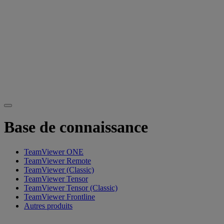
Base de connaissance
TeamViewer ONE
TeamViewer Remote
TeamViewer (Classic)
TeamViewer Tensor
TeamViewer Tensor (Classic)
TeamViewer Frontline
Autres produits