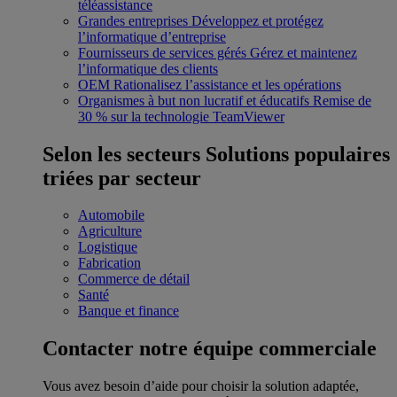
téléassistance
Grandes entreprises
Développez et protégez
l’informatique d’entreprise
Fournisseurs de services gérés
Gérez et maintenez
l’informatique des clients
OEM
Rationalisez l’assistance et les opérations
Organismes à but non lucratif et éducatifs
Remise de
30 % sur la technologie TeamViewer
Selon les secteurs
Solutions populaires
triées par secteur
Automobile
Agriculture
Logistique
Fabrication
Commerce de détail
Santé
Banque et finance
Contacter notre équipe commerciale
Vous avez besoin d’aide pour choisir la solution adaptée,