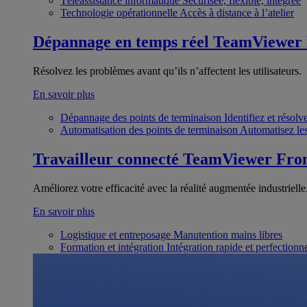
Téléassistance informatique
Sécurisée, flexible, intégrée
Technologie opérationnelle
Accès à distance à l’atelier
Dépannage en temps réel
TeamViewer
Résolvez les problèmes avant qu’ils n’affectent les utilisateurs.
En savoir plus
Dépannage des points de terminaison
Identifiez et résol
Automatisation des points de terminaison
Automatisez les
Travailleur connecté
TeamViewer Fron
Améliorez votre efficacité avec la réalité augmentée industrielle
En savoir plus
Logistique et entreposage
Manutention mains libres
Formation et intégration
Intégration rapide et perfection