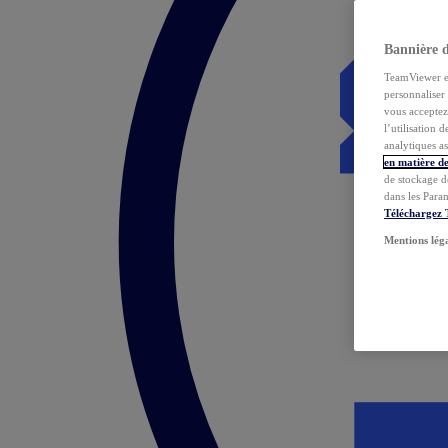
Bannière 
TeamViewer et 
personnaliser 
vous acceptez 
l’utilisation 
analytiques as
en matière de
de stockage d
dans les Para
Téléchargez
Mentions lég