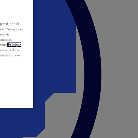
pareil, afin de
ur
« J’accepte »
,
ées via
s mesures
 notre
Politique
iers et la durée
ent de cookies