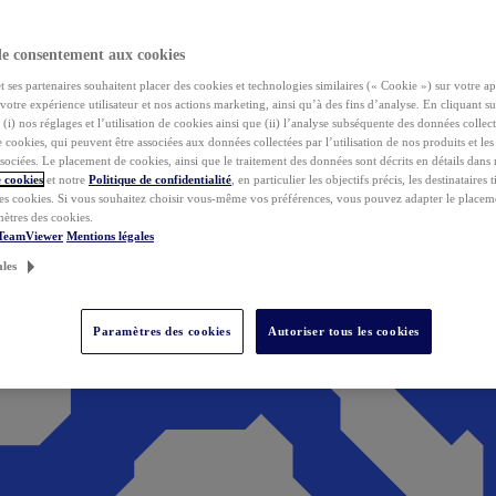
de consentement aux cookies
ses partenaires souhaitent placer des cookies et technologies similaires (« Cookie ») sur votre ap
votre expérience utilisateur et nos actions marketing, ainsi qu’à des fins d’analyse. En cliquant s
(i) nos réglages et l’utilisation de cookies ainsi que (ii) l’analyse subséquente des données collect
de cookies, qui peuvent être associées aux données collectées par l’utilisation de nos produits et le
sociées. Le placement de cookies, ainsi que le traitement des données sont décrits en détails dans
 cookies
et notre
Politique de confidentialité
, en particulier les objectifs précis, les destinataires t
es cookies. Si vous souhaitez choisir vous-même vos préférences, vous pouvez adapter le placem
mètres des cookies.
 TeamViewer
Mentions légales
ales
Paramètres des cookies
Autoriser tous les cookies