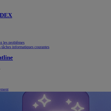
 DEX
vez les problèmes
 tâches informatiques courantes
tline
.
nement