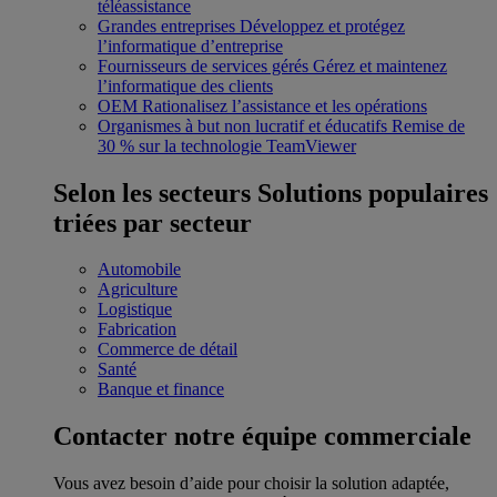
téléassistance
Grandes entreprises
Développez et protégez
l’informatique d’entreprise
Fournisseurs de services gérés
Gérez et maintenez
l’informatique des clients
OEM
Rationalisez l’assistance et les opérations
Organismes à but non lucratif et éducatifs
Remise de
30 % sur la technologie TeamViewer
Selon les secteurs
Solutions populaires
triées par secteur
Automobile
Agriculture
Logistique
Fabrication
Commerce de détail
Santé
Banque et finance
Contacter notre équipe commerciale
Vous avez besoin d’aide pour choisir la solution adaptée,