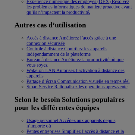
Expérience numérique des employés (DEX)
Résolvez
les problèmes informatiques de manière proactive avant
qu’ils n’impactent la productivité.
Autres cas d’utilisation
Accès à distance
Améliorez l’accès grâce à une
connexion sécurisée
Contrôle à distance
Contrôlez les appareils
indépendamment de la plateforme
Bureau à distance
Améliorez la productivité où que
vous soyez
Wake-on-LAN
Autorisez l’activation à distance des
appareils
Partage d’écran
Communication visuelle en temps réel
Smart Service
Rationalisez les opérations après-vente
Selon le besoin
Solutions populaires
pour les différentes équipes
Usage personnel
Accédez aux appareils depuis
n’importe où
Petites entreprises
Simplifiez l’accès à distance et la