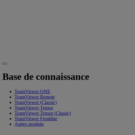
Base de connaissance
TeamViewer ONE
TeamViewer Remote
TeamViewer (Classic)
TeamViewer Tensor
TeamViewer Tensor (Classic)
TeamViewer Frontline
Autres produits